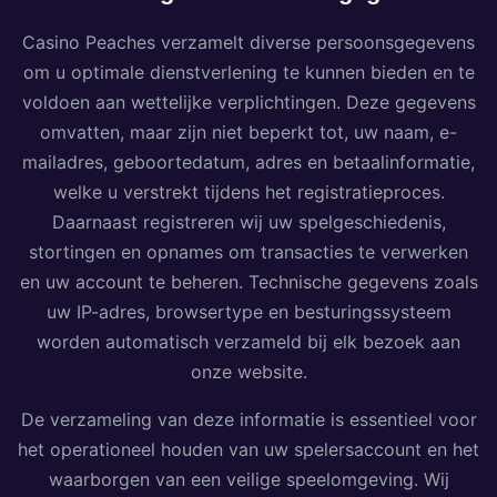
Casino Peaches verzamelt diverse persoonsgegevens
om u optimale dienstverlening te kunnen bieden en te
voldoen aan wettelijke verplichtingen. Deze gegevens
omvatten, maar zijn niet beperkt tot, uw naam, e-
mailadres, geboortedatum, adres en betaalinformatie,
welke u verstrekt tijdens het registratieproces.
Daarnaast registreren wij uw spelgeschiedenis,
stortingen en opnames om transacties te verwerken
en uw account te beheren. Technische gegevens zoals
uw IP-adres, browsertype en besturingssysteem
worden automatisch verzameld bij elk bezoek aan
onze website.
De verzameling van deze informatie is essentieel voor
het operationeel houden van uw spelersaccount en het
waarborgen van een veilige speelomgeving. Wij