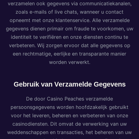
verzamelen ook gegevens via communicatiekanalen,
zoals e-mails of live chats, wanneer u contact
opneemt met onze klantenservice. Alle verzamelde
gegevens dienen primair om fraude te voorkomen, uw
identiteit te verifiëren en onze diensten continu te
verbeteren. Wij zorgen ervoor dat alle gegevens op
een rechtmatige, eerlijke en transparante manier
worden verwerkt.
Gebruik van Verzamelde Gegevens
De door Casino Peaches verzamelde
persoonsgegevens worden hoofdzakelijk gebruikt
voor het leveren, beheren en verbeteren van onze
casinodiensten. Dit omvat de verwerking van uw
weddenschappen en transacties, het beheren van uw