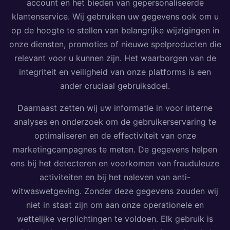
account en het bieden van gepersonaliseerde
klantenservice. Wij gebruiken uw gegevens ook om u
op de hoogte te stellen van belangrijke wijzigingen in
onze diensten, promoties of nieuwe spelproducten die
relevant voor u kunnen zijn. Het waarborgen van de
integriteit en veiligheid van onze platforms is een
ander cruciaal gebruiksdoel.
Daarnaast zetten wij uw informatie in voor interne
analyses en onderzoek om de gebruikerservaring te
optimaliseren en de effectiviteit van onze
marketingcampagnes te meten. De gegevens helpen
ons bij het detecteren en voorkomen van frauduleuze
activiteiten en bij het naleven van anti-
witwaswetgeving. Zonder deze gegevens zouden wij
niet in staat zijn om aan onze operationele en
wettelijke verplichtingen te voldoen. Elk gebruik is