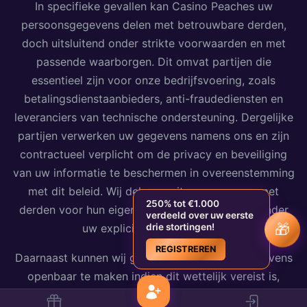
In specifieke gevallen kan Casino Peaches uw
persoonsgegevens delen met betrouwbare derden,
doch uitsluitend onder strikte voorwaarden en met
passende waarborgen. Dit omvat partijen die
essentieel zijn voor onze bedrijfsvoering, zoals
betalingsdienstaanbieders, anti-fraudediensten en
leveranciers van technische ondersteuning. Dergelijke
partijen verwerken uw gegevens namens ons en zijn
contractueel verplicht om de privacy en beveiliging
van uw informatie te beschermen in overeenstemming
met dit beleid. Wij delen nooit uw gegevens met
250% tot €1.000
derden voor hun eigen marketingdoeleinden zonder
verdeeld over uw eerste
🎁
drie stortingen!
uw expliciete toestemming.
REGISTREREN
Daarnaast kunnen wij genoodzaakt zijn om gegevens
openbaar te maken indien dit wettelijk vereist is,
bijvoorbeeld in het kader van een gerechtelijk bevel of