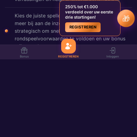
250% tot €1.000
verdeeld over uw eerste
Kies de juiste spellen: Sommige spellen dragen
🎁
drie stortingen!
meer bij aan de inzetvereisten dan andere; speel
REGISTREREN
strategisch om sneller aan de
rondspeelvoorwaarden te voldoen en uw bonus
vrij te spelen.
Bonus
REGISTREREN
Inloggen
Let op de maximale inzet: Er is vaak een limiet
aan het bedrag dat u per spin of ronde mag
inzetten met bonusgeld; overtreding kan leiden
tot het verlies van uw bonus en eventuele winsten.
Controleer de geldigheidsduur: Bonussen zijn niet
eeuwig geldig; zorg ervoor dat u uw bonus op tijd
gebruikt en de inzetvereisten voltooit voordat
deze verloopt.