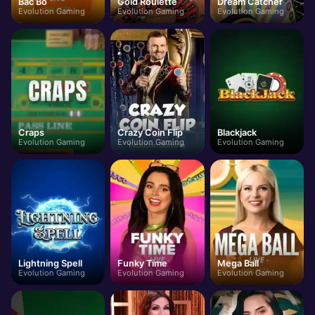
Bac Bo
Gold Roulette
Dream Catcher
Evolution Gaming
Evolution Gaming
Evolution Gaming
Craps
Crazy Coin Flip
Blackjack
Evolution Gaming
Evolution Gaming
Evolution Gaming
Lightning Spell
Funky Time
Mega Ball
Evolution Gaming
Evolution Gaming
Evolution Gaming