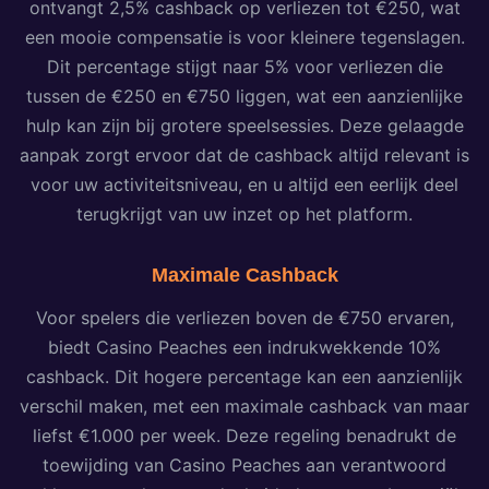
ontvangt 2,5% cashback op verliezen tot €250, wat
een mooie compensatie is voor kleinere tegenslagen.
Dit percentage stijgt naar 5% voor verliezen die
tussen de €250 en €750 liggen, wat een aanzienlijke
hulp kan zijn bij grotere speelsessies. Deze gelaagde
aanpak zorgt ervoor dat de cashback altijd relevant is
voor uw activiteitsniveau, en u altijd een eerlijk deel
terugkrijgt van uw inzet op het platform.
Maximale Cashback
Voor spelers die verliezen boven de €750 ervaren,
biedt Casino Peaches een indrukwekkende 10%
cashback. Dit hogere percentage kan een aanzienlijk
verschil maken, met een maximale cashback van maar
liefst €1.000 per week. Deze regeling benadrukt de
toewijding van Casino Peaches aan verantwoord