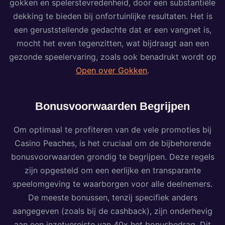
gokken en spelerstevredenheid, door een substantiële
dekking te bieden bij onfortuinlijke resultaten. Het is
een geruststellende gedachte dat er een vangnet is,
mocht het even tegenzitten, wat bijdraagt aan een
gezonde speelervaring, zoals ook benadrukt wordt op
Open over Gokken
.
Bonusvoorwaarden Begrijpen
Om optimaal te profiteren van de vele promoties bij
Casino Peaches, is het cruciaal om de bijbehorende
bonusvoorwaarden grondig te begrijpen. Deze regels
zijn opgesteld om een eerlijke en transparante
speelomgeving te waarborgen voor alle deelnemers.
De meeste bonussen, tenzij specifiek anders
aangegeven (zoals bij de cashback), zijn onderhevig
aan een inzetvereiste van 40x het bonusbedrag. Dit