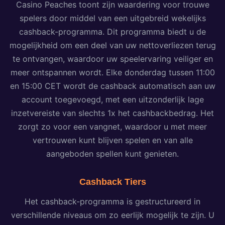
Casino Peaches toont zijn waardering voor trouwe
spelers door middel van een uitgebreid wekelijks
cashback-programma. Dit programma biedt u de
mogelijkheid om een deel van uw nettoverliezen terug
te ontvangen, waardoor uw speelervaring veiliger en
meer ontspannen wordt. Elke donderdag tussen 11:00
en 15:00 CET wordt de cashback automatisch aan uw
account toegevoegd, met een uitzonderlijk lage
inzetvereiste van slechts 1x het cashbackbedrag. Het
zorgt zo voor een vangnet, waardoor u met meer
vertrouwen kunt blijven spelen en van alle
aangeboden spellen kunt genieten.
Cashback Tiers
Het cashback-programma is gestructureerd in
verschillende niveaus om zo eerlijk mogelijk te zijn. U