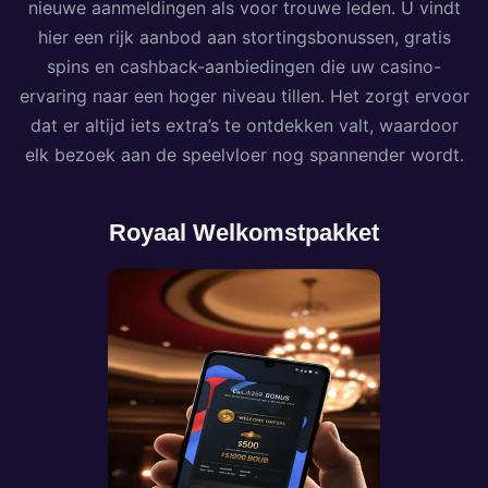
nieuwe aanmeldingen als voor trouwe leden. U vindt
hier een rijk aanbod aan stortingsbonussen, gratis
spins en cashback-aanbiedingen die uw casino-
ervaring naar een hoger niveau tillen. Het zorgt ervoor
dat er altijd iets extra’s te ontdekken valt, waardoor
elk bezoek aan de speelvloer nog spannender wordt.
Royaal Welkomstpakket