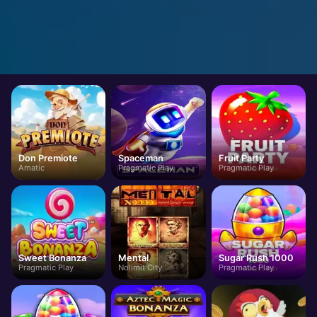
Don Premiote
Spaceman
Fruit Party
Amatic
Pragmatic Play
Pragmatic Play
Sweet Bonanza
Mental
Sugar Rush 1000
Pragmatic Play
Nolimit City
Pragmatic Play