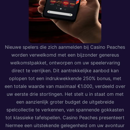
Nieuwe spelers die zich aanmelden bij Casino Peaches
worden verwelkomd met een bijzonder genereus
welkomstpakket, ontworpen om uw speelervaring
direct te verrijken. Dit aantrekkelijke aanbod kan
oplopen tot een indrukwekkende 250% bonus, met
een totale waarde van maximaal €1.000, verdeeld over
uw eerste drie stortingen. Het stelt u in staat om met
een aanzienlijk groter budget de uitgebreide
spelcollectie te verkennen, van spannende gokkasten
tot klassieke tafelspellen. Casino Peaches presenteert
hiermee een uitstekende gelegenheid om uw avontuur